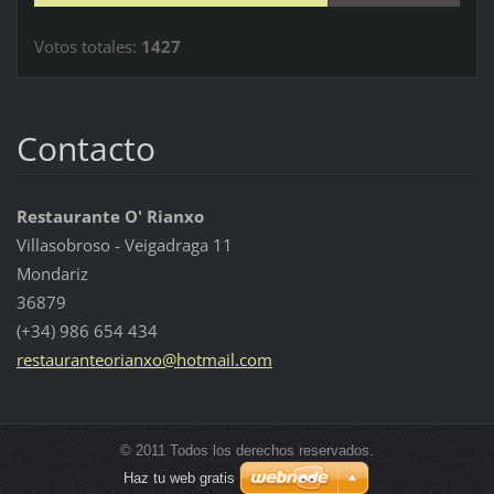
Votos totales:
1427
Contacto
Restaurante O' Rianxo
Villasobroso - Veigadraga 11
Mondariz
36879
(+34) 986 654 434
restaura
nteorian
xo@hotma
il.com
© 2011 Todos los derechos reservados.
Haz tu web gratis