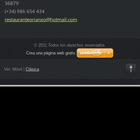
36879
(+34) 986 654 434
restaura
nteorian
xo@hotma
il.com
© 2011 Todos los derechos reservados.
Crea una página web gratis
Ver:
Móvil
|
Clásica